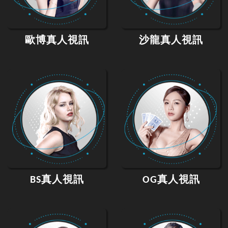
歐博真人視訊
沙龍真人視訊
BS真人視訊
OG真人視訊